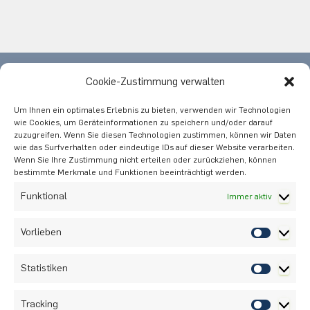
Cookie-Zustimmung verwalten
Nach oben
Um Ihnen ein optimales Erlebnis zu bieten, verwenden wir Technologien
Instagram
wie Cookies, um Geräteinformationen zu speichern und/oder darauf
zuzugreifen. Wenn Sie diesen Technologien zustimmen, können wir Daten
Anreise
wie das Surfverhalten oder eindeutige IDs auf dieser Website verarbeiten.
Praktikumsangebote
Wenn Sie Ihre Zustimmung nicht erteilen oder zurückziehen, können
bestimmte Merkmale und Funktionen beeinträchtigt werden.
Datenschutz
Funktional
Immer aktiv
Impressum
Cookie-Richtlinie (EU)
Vorlieben
Optionalbereich
Statistiken
Ruhr-Universität Bochum
Gebäude GAFO 04/916
Tracking
Fachnummer 94