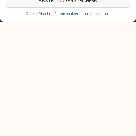
EINSTELLUNGEN SPEICHERN
Cookie-Richtlinie
Datenschutzerklärung
Impressum
Nach oben
Instagram
Anreise
Praktikumsangebote
Datenschutz
Impressum
Cookie-Richtlinie (EU)
Optionalbereich
Ruhr-Universität Bochum
Gebäude GAFO 04/916
Fachnummer 94
Universitätsstraße 150
44801 Bochum