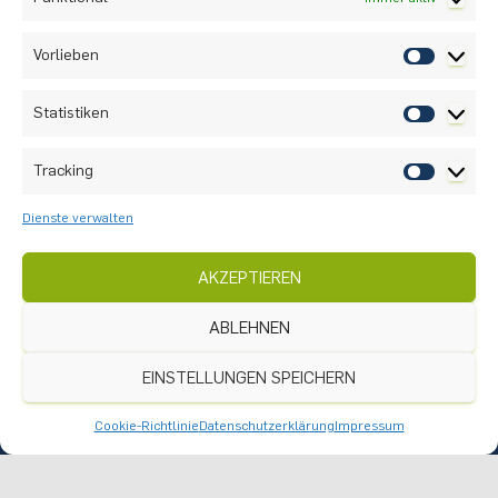
Vorlieben
Statistiken
Tracking
Dienste verwalten
AKZEPTIEREN
Nach oben
ABLEHNEN
Instagram
Anreise
EINSTELLUNGEN SPEICHERN
Praktikumsangebote
Cookie-Richtlinie
Datenschutzerklärung
Impressum
Datenschutz
Impressum