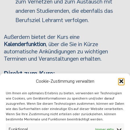
zum Vernetzen und zum Austausch mit
anderen Studierenden, die ebenfalls das
Berufsziel Lehramt verfolgen.
Außerdem bietet der Kurs eine
Kalenderfunktion
, über die Sie in Kürze
automatische Ankündigungen zu wichtigen
Terminen und Veranstaltungen erhalten.
Direkt zum Kurs:
Cookie-Zustimmung verwalten
Sie können sich ab sofort im Kurs einschreiben
und die Angebote nutzen. Hier ist der Link:
Um Ihnen ein optimales Erlebnis zu bieten, verwenden wir Technologien
wie Cookies, um Geräteinformationen zu speichern und/oder darauf
Moodle-Kurs: Dein Lehramtsstudium an der
zuzugreifen. Wenn Sie diesen Technologien zustimmen, können wir Daten
RUB
wie das Surfverhalten oder eindeutige IDs auf dieser Website verarbeiten.
Wenn Sie Ihre Zustimmung nicht erteilen oder zurückziehen, können
bestimmte Merkmale und Funktionen beeinträchtigt werden.
VORIGER
NÄCHSTER
Funktional
Immer aktiv