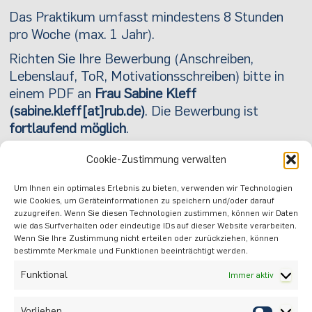
Das Praktikum umfasst mindestens 8 Stunden
pro Woche (max. 1 Jahr).
Richten Sie Ihre Bewerbung (Anschreiben,
Lebenslauf, ToR, Motivationsschreiben) bitte in
einem PDF an
Frau Sabine Kleff
(sabine.kleff[at]rub.de)
. Die Bewerbung ist
fortlaufend möglich
.
Nutzen Sie diese Chance auf wertvolle
Cookie-Zustimmung verwalten
Praxiserfahrung in einem dynamischen DaF-
Umfeld!
Um Ihnen ein optimales Erlebnis zu bieten, verwenden wir Technologien
wie Cookies, um Geräteinformationen zu speichern und/oder darauf
Herunterladen
zuzugreifen. Wenn Sie diesen Technologien zustimmen, können wir Daten
wie das Surfverhalten oder eindeutige IDs auf dieser Website verarbeiten.
Wenn Sie Ihre Zustimmung nicht erteilen oder zurückziehen, können
VORIGER
NÄCHSTER
bestimmte Merkmale und Funktionen beeinträchtigt werden.
Funktional
Immer aktiv
Vorlieben