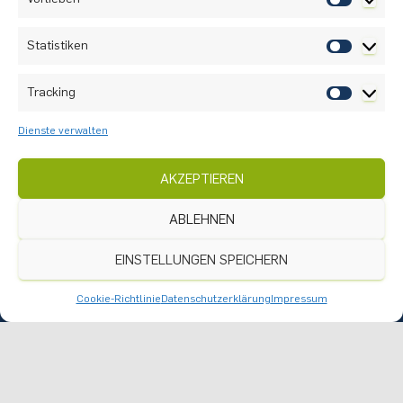
Statistiken
Tracking
Dienste verwalten
Nach oben
AKZEPTIEREN
Instagram
ABLEHNEN
Anreise
Praktikumsangebote
EINSTELLUNGEN SPEICHERN
Datenschutz
Cookie-Richtlinie
Datenschutzerklärung
Impressum
Impressum
Cookie-Richtlinie (EU)
Optionalbereich