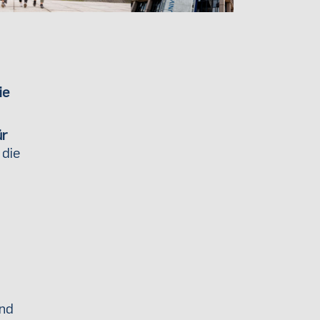
ie
ür
, die
und