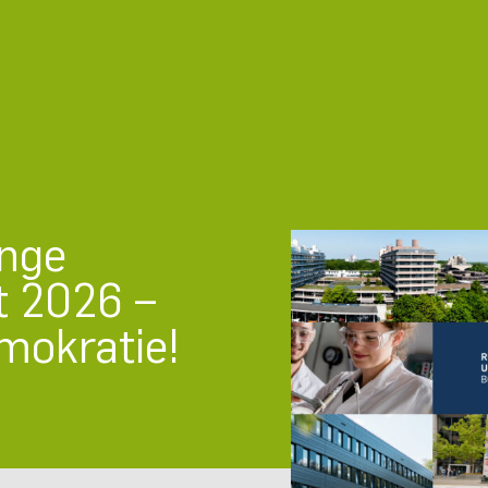
unge
t 2026 –
mokratie!