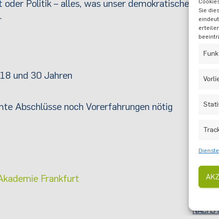
oder Politik – alles, was unser demokratisches
Cookies
Sie die
.
eindeut
erteile
beeintr
Funk
18 und 30 Jahren
Vorl
Stati
te Abschlüsse noch Vorerfahrungen nötig
Trac
Dienste
AKZ
 Akademie Frankfurt
NÄCHS