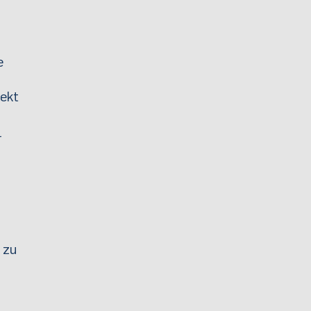
e
jekt
r
 zu