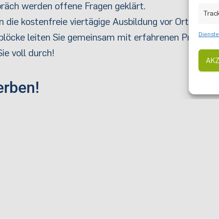
räch werden offene Fragen geklärt.
Trac
n die kostenfreie viertägige Ausbildung vor Ort.
Dienste
sblöcke leiten Sie gemeinsam mit erfahrenen Profis, u
ie voll durch!
AKZ
erben!
talten und Jugendlichen dabei zu helfen, an ihren
chreibung, den Terminen und das Bewerbungsformular
te:
n & bewerben
NÄCHS