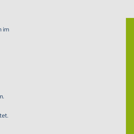
n im
n.
tet.