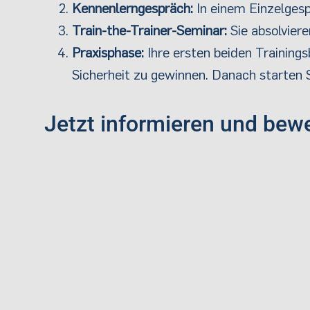
Kennenlerngespräch:
In einem Einzelgesp
Train-the-Trainer-Seminar:
Sie absolviere
Praxisphase:
Ihre ersten beiden Training
Sicherheit zu gewinnen. Danach starten S
Jetzt informieren und bew
Nutzen Sie die Chance, Schule aktiv mitzuges
Aufgaben zu wachsen. Alle Details zur Auss
finden Sie direkt auf der offiziellen Projektsei
👉
Hier direkt zur Ausschreibung informiere
VORIGER