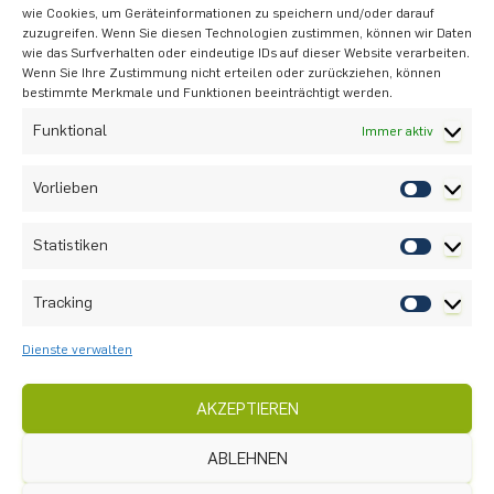
wie Cookies, um Geräteinformationen zu speichern und/oder darauf
zuzugreifen. Wenn Sie diesen Technologien zustimmen, können wir Daten
Die Schaffung dieser Stelle ist ein wichtiger
wie das Surfverhalten oder eindeutige IDs auf dieser Website verarbeiten.
Fortschritt für mehr Transparenz und Schutz in
Wenn Sie Ihre Zustimmung nicht erteilen oder zurückziehen, können
bestimmte Merkmale und Funktionen beeinträchtigt werden.
der NRW-Hochschullandschaft. Wir freuen uns,
dass dieses Angebot zur Förderung der
Funktional
Immer aktiv
wissenschaftlichen Integrität nun zur
Verfügung steht.
Vorlieben
Statistiken
VORIGER
NÄCHSTER
Tracking
Dienste verwalten
AKZEPTIEREN
ABLEHNEN