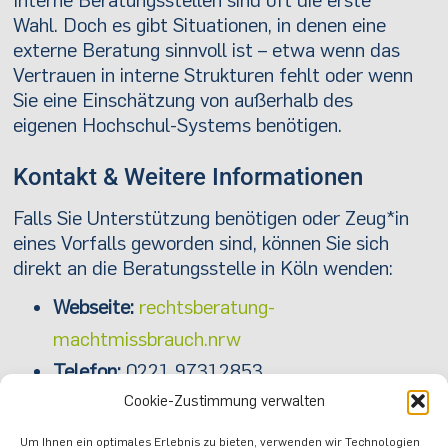
Interne Beratungsstellen sind oft die erste
Wahl. Doch es gibt Situationen, in denen eine
externe Beratung sinnvoll ist – etwa wenn das
Vertrauen in interne Strukturen fehlt oder wenn
Sie eine Einschätzung von außerhalb des
eigenen Hochschul-Systems benötigen.
Kontakt & Weitere Informationen
Falls Sie Unterstützung benötigen oder Zeug*in
eines Vorfalls geworden sind, können Sie sich
direkt an die Beratungsstelle in Köln wenden:
Webseite:
rechtsberatung-
machtmissbrauch.nrw
Telefon:
0221 97312853
E-Mail:
info@rechtsberatung-
Cookie-Zustimmung verwalten
machtmissbrauch.nrw
Um Ihnen ein optimales Erlebnis zu bieten, verwenden wir Technologien