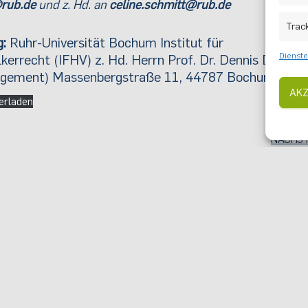
@rub.de
und z. Hd. an
celine.schmitt@rub.de
Trac
g:
Ruhr-Universität Bochum Institut für
Dienste
errecht (IFHV) z. Hd. Herrn Prof. Dr. Dennis Dijkzeu
anagement) Massenbergstraße 11, 44787 Bochum
AKZ
erladen
NÄCHS