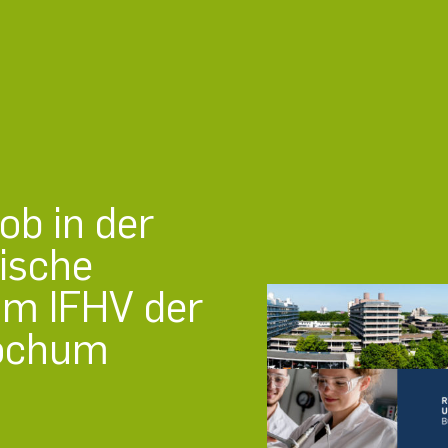
b in der
ische
am IFHV der
Bochum