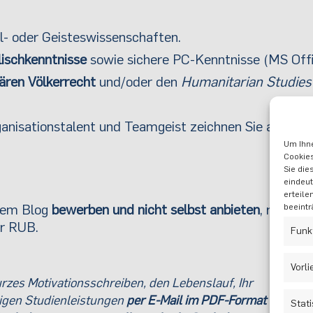
l- oder Geisteswissenschaften.
lischkenntnisse
sowie sichere PC-Kenntnisse (MS Offi
ären Völkerrecht
und/oder den
Humanitarian Studies
rganisationstalent und Teamgeist zeichnen Sie aus.
Um Ihne
Cookies
Sie die
eindeut
erteile
erem Blog
bewerben und nicht selbst anbieten
, richten 
beeintr
er RUB.
Funk
Vorl
rzes Motivationsschreiben, den Lebenslauf, Ihr
rigen Studienleistungen
per E-Mail im PDF-Format
Stati