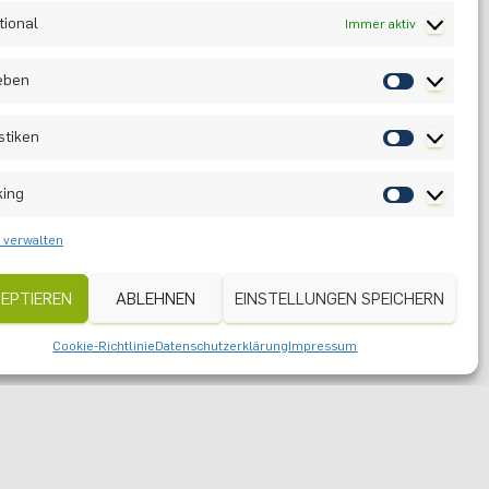
tional
Immer aktiv
ieben
stiken
 du
king
.de
 verwalten
EPTIEREN
ABLEHNEN
EINSTELLUNGEN SPEICHERN
TER
Cookie-Richtlinie
Datenschutzerklärung
Impressum