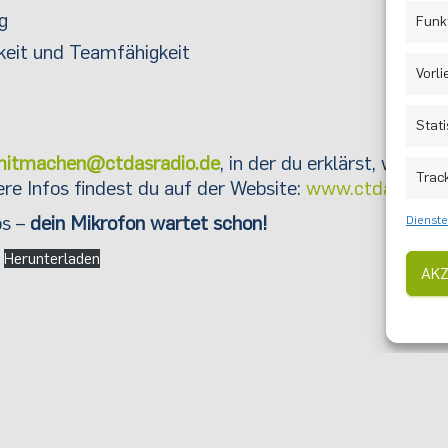
ig
Funk
gkeit und Teamfähigkeit
Vorl
Stati
mitmachen@ctdasradio.de
, in der du erklärst, warum
Trac
re Infos findest du auf der Website:
www.ctdasradio
os –
dein Mikrofon wartet schon!
Dienste
Herunterladen
AKZ
NÄCHS