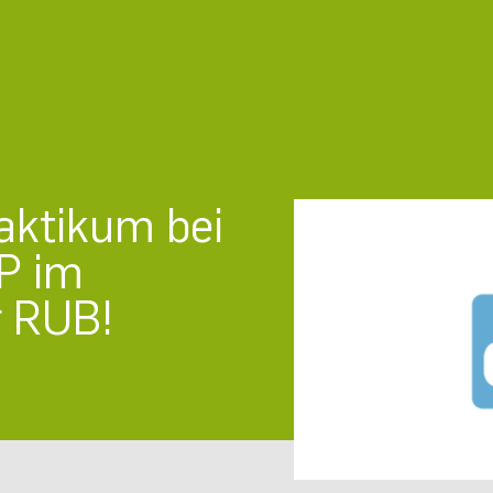
aktikum bei
CP im
r RUB!