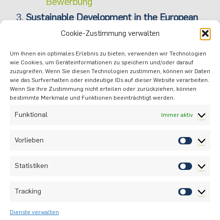
Bewerbung
Sustainable Development in the European
Arctic (Nachhaltige Entwicklung in der
Cookie-Zustimmung verwalten
europäischen Arktis)
(Bewerbungsfrist:
Um Ihnen ein optimales Erlebnis zu bieten, verwenden wir Technologien
14.02.25)
wie Cookies, um Geräteinformationen zu speichern und/oder darauf
zuzugreifen. Wenn Sie diesen Technologien zustimmen, können wir Daten
Weitere Informationen und
wie das Surfverhalten oder eindeutige IDs auf dieser Website verarbeiten.
Wenn Sie Ihre Zustimmung nicht erteilen oder zurückziehen, können
Bewerbung
bestimmte Merkmale und Funktionen beeinträchtigt werden.
Funktional
Immer aktiv
Nutzen Sie die Chance, Ihr Wissen zu erweitern
und sich für eines dieser spannenden Module zu
Vorlieben
bewerben. Die Bewerbungsfristen laufen bald
ab, also zögern Sie nicht und melden Sie sich
Statistiken
noch heute an!
Tracking
VORIGER
NÄCHSTER
Dienste verwalten