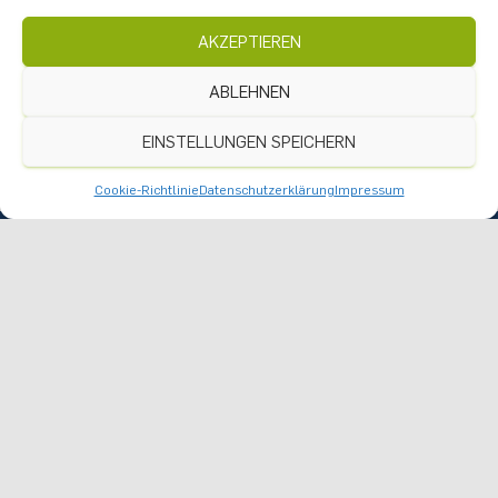
AKZEPTIEREN
ABLEHNEN
EINSTELLUNGEN SPEICHERN
Cookie-Richtlinie
Datenschutzerklärung
Impressum
Nach oben
Instagram
Anreise
Praktikumsangebote
Datenschutz
Impressum
Cookie-Richtlinie (EU)