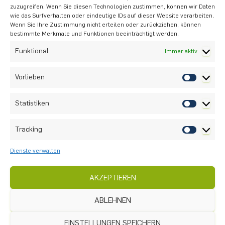
zuzugreifen. Wenn Sie diesen Technologien zustimmen, können wir Daten
wie das Surfverhalten oder eindeutige IDs auf dieser Website verarbeiten.
Nach oben
Wenn Sie Ihre Zustimmung nicht erteilen oder zurückziehen, können
bestimmte Merkmale und Funktionen beeinträchtigt werden.
Instagram
Funktional
Immer aktiv
Anreise
Praktikumsangebote
Vorlieben
Datenschutz
Statistiken
Impressum
Cookie-Richtlinie (EU)
Tracking
Optionalbereich
Dienste verwalten
Ruhr-Universität Bochum
Gebäude GAFO 04/916
AKZEPTIEREN
Fachnummer 94
Universitätsstraße 150
ABLEHNEN
44801 Bochum
EINSTELLUNGEN SPEICHERN