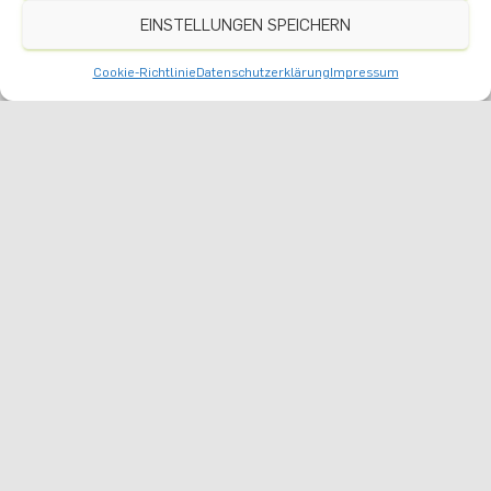
EINSTELLUNGEN SPEICHERN
Cookie-Richtlinie
Datenschutzerklärung
Impressum
Nach oben
Instagram
Anreise
Praktikumsangebote
Datenschutz
Impressum
Cookie-Richtlinie (EU)
Optionalbereich