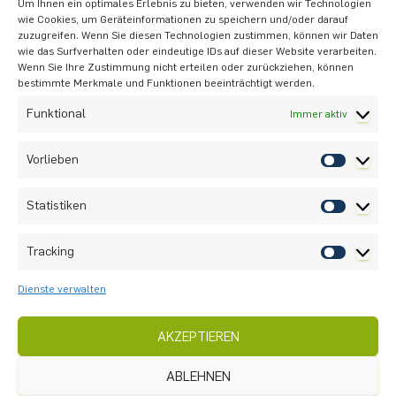
Um Ihnen ein optimales Erlebnis zu bieten, verwenden wir Technologien
nicht nur Wissen erwerben, sondern auch
wie Cookies, um Geräteinformationen zu speichern und/oder darauf
zuzugreifen. Wenn Sie diesen Technologien zustimmen, können wir Daten
an Ihrer eigenen Entwicklung arbeiten.
wie das Surfverhalten oder eindeutige IDs auf dieser Website verarbeiten.
Wenn Sie Ihre Zustimmung nicht erteilen oder zurückziehen, können
bestimmte Merkmale und Funktionen beeinträchtigt werden.
Insgesamt bietet dieses Modul eine einzigartige
Funktional
Immer aktiv
Gelegenheit, interkulturelles Wissen zu
erwerben und anzuwenden. Melden Sie sich an
Vorlieben
und sichern Sie sich Ihren Platz für eine
bereichernde Erfahrung!
Statistiken
Wir freuen uns darauf, Sie in diesem
spannenden interkulturellen Modul zu
Tracking
begrüßen.
Dienste verwalten
VORIGER
NÄCHSTER
AKZEPTIEREN
ABLEHNEN